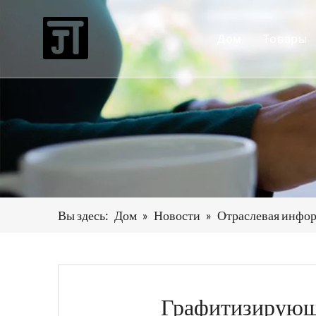
Дом
Товары
Высо
Непр
печь 
Печь 
Печь
Вы здесь:
Дом
»
Новости
»
Отраслевая инфо
Обору
Вспом
Графитизирующи