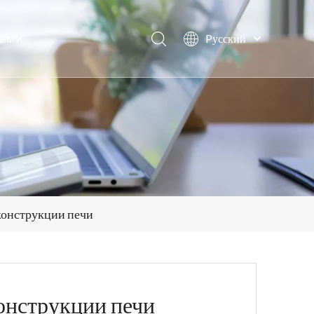
нами
Pусский
日本語
Deutsch
Español
العربية
English
онструкции печи
онструкции печи