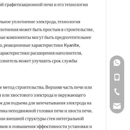
ой графитизационной печи и его технологии
ное уплотнение электрода, технология
плотнения может быть простым в строительстве,
ные компоненты могут быть предпочтительнее
го, реакционные характеристики Kyanite,
характеристики расширения наполнителя,
полнитель может улучшить срок службы
+86193
861538
+86-19
метод строительства. Верхняя часть печи или
+86-731
и или хвостового электрода и окружающего
м для подъема для запечатывания электрода на
sales_h
енка неподвижной головки печи и хвоста печи.
ии внешней структуры стен интегральной
ников и повышения эффективности установки и