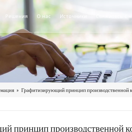
Решения
О нас
Источники
Свяжитесь с 
котемпературная печь для графитизации
Приложения
Профиль компании
Новости
ерывная печь
Проекты
Послепродажное обслуживание
Сертификаты
для спекания
Скачать
для осаждения
 карбонизации
рмация
»
Графитизирующий принцип производственной к
дование для электрообогрева
огательное оборудование и аксессуары
й принцип производственной к