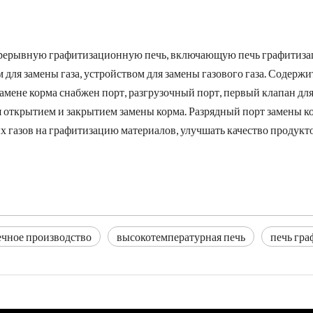
прерывную графитизационную печь, включающую печь графитизаци
 для замены газа, устройством для замены газового газа. Содержи
й замене корма снабжен порт, разгрузочный порт, первый клапан д
я открытием и закрытием замены корма. Разрядный порт замены к
 газов на графитизацию материалов, улучшать качество продук
ечное производство
высокотемпературная печь
печь гр