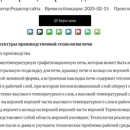
ор:Pедактор сайта Время публикации: 2025-02-15 Происх
Запрос цены
руктуры производственной технологии печи
о производства
сокотемпературную графитизационную печь, которая может быть н
гральную подкладку для печи, крышку печи и кольцо на верхней ч
ной заливной формы, а встроенная накладка печи содержит тепло
и рабочий слой, при котором теплоизоляционный слой обернут н
тенке высокого температурного слоя, а высокий температурный с
а верхней верхней части высокого температурного слоя и рабоч
од верхнего кольца на верхней верхней части верхней Термозоля
едставляют собой область верхней изоляции; Технология реализ
ние пыли и дыма и улучшить технические проблемы рабочей среды