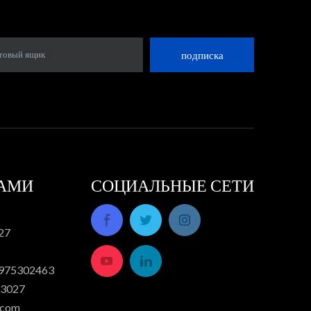
товый ящик
подписка
НАМИ
СОЦИАЛЬНЫЕ СЕТИ
27
3975302463
23027
.com