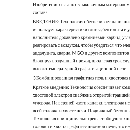
Изобретение связано с упаковочным материалом
состава
ВВЕДЕНИЕ: Технология обеспечивает наполните
использует характеристики глины, бентонита и у
наполнителя добавлено кремниевый карбид, уг
реагировать с воздухом, чтобы убедиться, что э
андалузита, кварца, MGO и других компонентов
блокируя воздушный проход, продлевая срок сл
высокотемпературной графитизационной печи.
3 Комбинированная графитная печь и хвостовая 
Краткое введение: Технология обеспечивает ком
хвостовой электрод снабжена открытой траншейн
углерода. На верхней части канавки электрода и
всей головке и хвосте печи. Подвижный бетонный
Технология принципиально решает общую техни
головки и хвоста графитизационной печи, что и