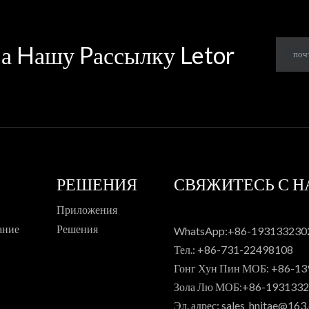
а Hашу Pассылку Letor
поч
РЕШЕНИЯ
СВЯЖИТЕСЬ С 
Приложения
ание
Решения
WhatsApp:+86-193133230
Тел.: +86-731-22498108
Гонг Хун Пин МОБ: +86-1
Зола Лю МОБ:+86-193133
Эл. адрес:
sales_hnjtae@163