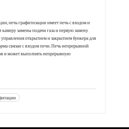
и, печь графитизации имеет печь с входом и
т камеру замены подачи газа и первую замену
ля управления открытием и закрытием бункера для
орма связан с входом печи. Печь непрерывной
тов и может выполнять непрерывную
афитации