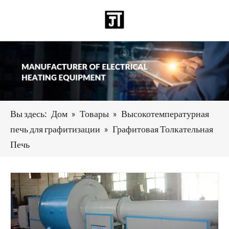
Pусский
日本語
Deutsch
Español
العربية
English
Вы здесь:
Дом
»
Товары
»
Высокотемпературная
печь для графитизации
»
Графитовая Толкательная
Печь