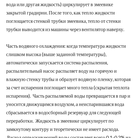
вода или другая жидкость) циркулирует в змеевике
закрытой градирни. После того, как тепло жидкости
поглощается стенкой трубки змеевика, тепло от стенки
трубки выводится из машины через вентилятор наверху.
Часть водяного охлаждения: когда температура жидкости
слишком высока (выше заданной температуры),
автоматически запускается система распыления,
распылительный насос распыляет воду на горячую и
влажную стенку трубы и образует водяную пленку, которая
за счет испарения поглощает много тепла (скрытая теплота
испарения). Часть распыляемой воды превращается в пар и
уносится движущимся воздухом, а неиспарившаяся вода
сбрасывается в водосборный резервуар для следующей
переработки. Жидкость в змеевике циркулирует по
замкнутому контуру и теоретически не имеет расхода.
Расход опрыскивающей воды составляет всего 0,1-0,2% на