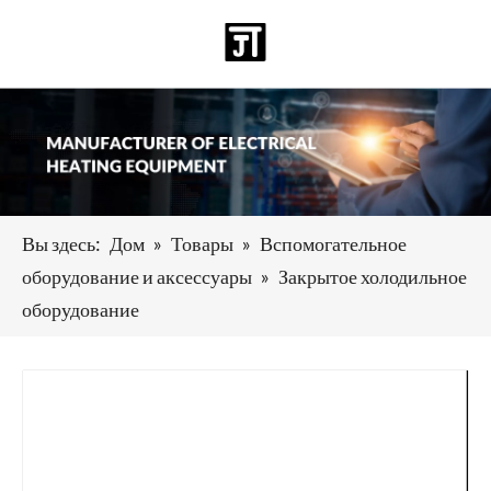
Pусский
日本語
Deutsch
Español
العربية
English
Вы здесь:
Дом
»
Товары
»
Вспомогательное
оборудование и аксессуары
»
Закрытое холодильное
оборудование