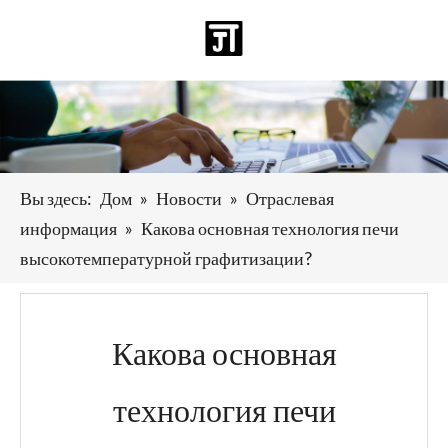
Pусский
日本語
Deutsch
Español
العربية
English
Вы здесь:
Дом
»
Новости
»
Отраслевая
информация
»
Какова основная технология печи
высокотемпературной графитизации?
Какова основная
технология печи