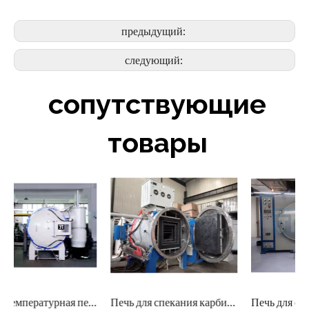
предыдущий:
следующий:
сопутствующие
товары
температурная печь для спекания
Печь для спекания карбида кремния
Печь для спекания Si2O