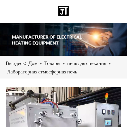
Pусский
日本語
Deutsch
Español
العربية
English
Вы здесь:
Дом
»
Товары
»
печь для спекания
»
Лабораторная атмосферная печь