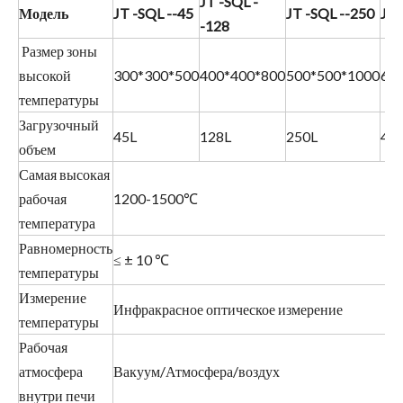
JT
-
SQL
-
Модель
JT
-
SQL
--45
JT
-
SQL
--
2
5
0
JT
-128
Размер зоны
высокой
300*300*500
400*400*800
500*500*1000
60
температуры
Загрузочный
45L
128L
250L
43
объем
Самая высокая
рабочая
1200-1500℃
температура
Равномерность
≤ ± 10 ℃
температуры
Измерение
Инфракрасное оптическое измерение
температуры
Рабочая
атмосфера
Вакуум/Атмосфера/воздух
внутри печи