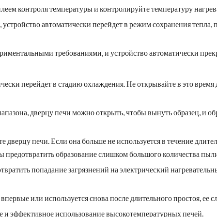
сплеем контроля температуры и контролируйте температуру нагрев
, устройство автоматически перейдет в режим сохранения тепла, 
периментальными требованиями, и устройство автоматически прек
чески перейдет в стадию охлаждения. Не открывайте в это время 
иапазона, дверцу печи можно открыть, чтобы вынуть образец, и 
е дверцу печи. Если она больше не используется в течение длит
ы предотвратить образование слишком большого количества пыли
отвратить попадание загрязнений на электрический нагревательн
 впервые или используется снова после длительного простоя, ее с
е и эффективное использование высокотемпературных печей.