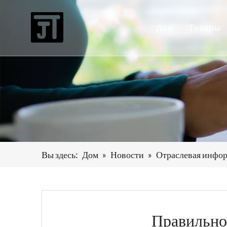
Дом
Товары
Высо
Непр
печь 
Печь 
Печь
Вы здесь:
Дом
»
Новости
»
Отраслевая инфо
Обору
Вспом
Правильно