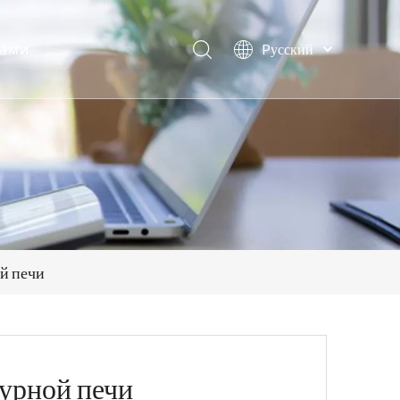
нами
Pусский
日本語
Deutsch
Español
العربية
English
й печи
урной печи