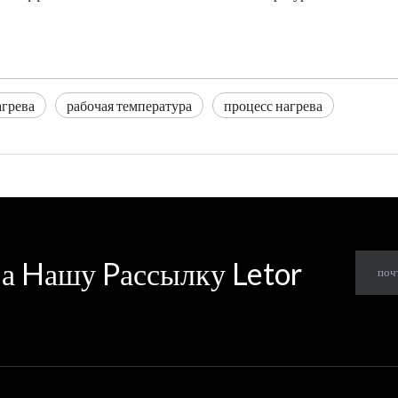
агрева
рабочая температура
процесс нагрева
а Hашу Pассылку Letor
поч