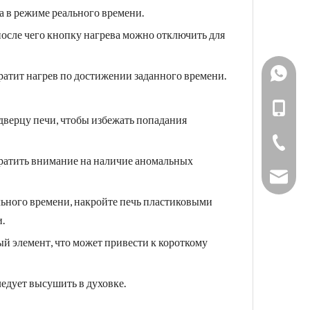
а в режиме реального времени.
после чего кнопку нагрева можно отключить для
+86193
ратит нагрев по достижении заданного времени.
861538
+86-19
дверцу печи, чтобы избежать попадания
+86-731
обратить внимание на наличие аномальных
sales_h
ельного времени, накройте печь пластиковыми
.
ый элемент, что может привести к короткому
ледует высушить в духовке.