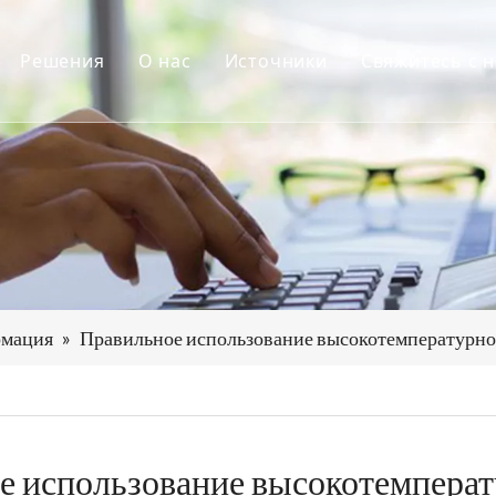
Решения
О нас
Источники
Свяжитесь с 
котемпературная печь для графитизации
Приложения
Профиль компании
Новости
ерывная печь
Проекты
Послепродажное обслуживание
Сертификаты
для спекания
Скачать
для осаждения
 карбонизации
рмация
»
Правильное использование высокотемпературно
дование для электрообогрева
огательное оборудование и аксессуары
е использование высокотемперат