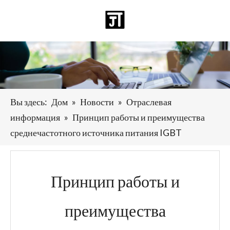
Pусский
日本語
Deutsch
Español
العربية
English
Вы здесь:
Дом
»
Новости
»
Отраслевая
информация
»
Принцип работы и преимущества
среднечастотного источника питания IGBT
Принцип работы и
преимущества