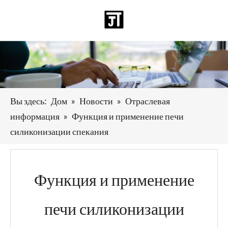
Pусский
日本語
Deutsch
Español
العربية
English
Вы здесь:
Дом
»
Новости
»
Отраслевая
информация
»
Функция и применение печи
силиконизации спекания
Функция и применение
печи силиконизации