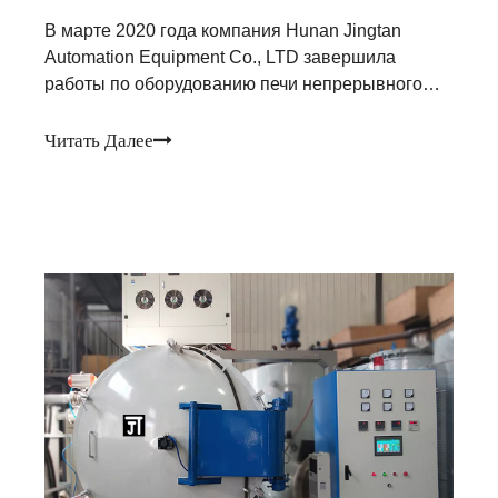
В марте 2020 года компания Hunan Jingtan
Automation Equipment Co., LTD завершила
работы по оборудованию печи непрерывного
графитирования углеродного волокна gJC-SML-
120 заказчика в Шаньси и вскоре будет
Читать Далее
отправлена ​​в Шаньси.Спасибо за вашу
решительную поддержку и доверие к технологии
Guangjichang.Давайте работать вместе