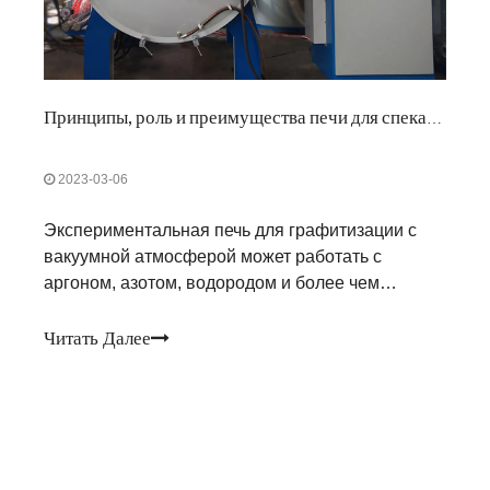
Принципы, роль и преимущества печи для спекания
2023-03-06
Экспериментальная печь для графитизации с
вакуумной атмосферой может работать с
аргоном, азотом, водородом и более чем
десятью видами газа, подходящего для
электронной керамики и высокотемпературного
Читать Далее
спекания конструкционной керамики,
прецизионного отжига.