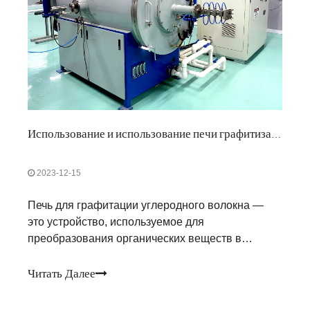
Использование и использование печи графитизации углеродного волокна
2023-12-15
Печь для графитации углеродного волокна —
это устройство, используемое для
преобразования органических веществ в
графит.Его основные области применения
включают в себя: 1.Производство графита: печь
Читать Далее
для графитизации углеродного волокна может
превращать органические вещества, такие как