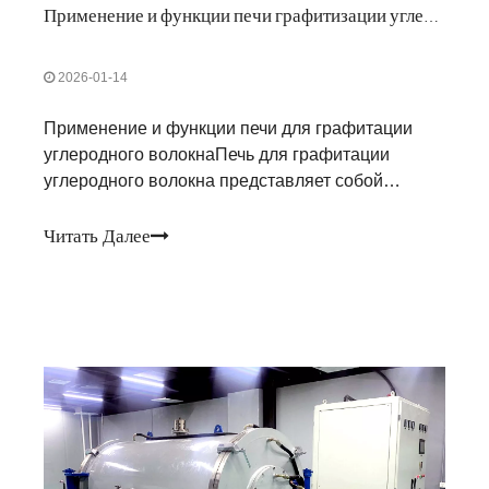
Применение и функции печи графитизации углеродного волокна
2026-01-14
Применение и функции печи для графитации
углеродного волокнаПечь для графитации
углеродного волокна представляет собой
специальное устройство, специально
разработанное для производства углеродного
Читать Далее
волокна. В этом оборудовании в качестве сырья
используется графит. Благодаря высокой
температуре аморфная часть углерода в
карбоновом