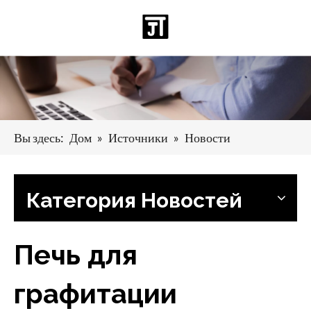
Pусский
日本語
Deutsch
Español
العربية
English
Вы здесь:
Дом
»
Источники
»
Новости
Категория Hовостей
Печь для
графитации