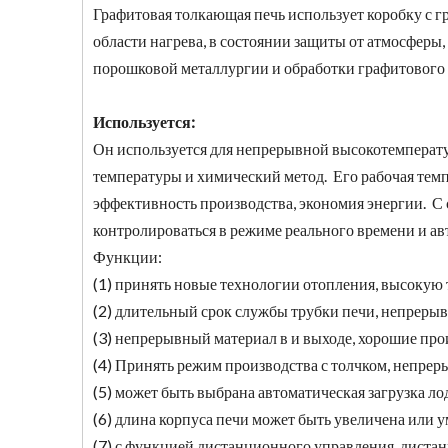
Графитовая толкающая печь использует коробку с 
области нагрева, в состоянии защиты от атмосферы
порошковой металлургии и обработки графитового
Используется:
Он используется для непрерывной высокотемперату
температуры и химический метод. Его рабочая тем
эффективность производства, экономия энергии. С
контролироваться в режиме реального времени и а
Функции:
(1) принять новые технологии отопления, высокую
(2) длительный срок службы трубки печи, непрерыв
(3) непрерывный материал в и выходе, хорошие пр
(4) Принять режим производства с толчком, непре
(5) может быть выбрана автоматическая загрузка лод
(6) длина корпуса печи может быть увеличена или 
(7) с функцией дистанционного управления, дист