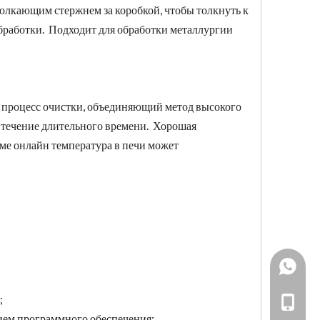
олкающим стержнем за коробкой, чтобы толкнуть к
обработки. Подходит для обработки металлургии
ь процесс очистки, объединяющий метод высокого
 течение длительного времени. Хорошая
ме онлайн температура в печи может
+86193
й;
861538
+86-19
нием программного обеспечения;