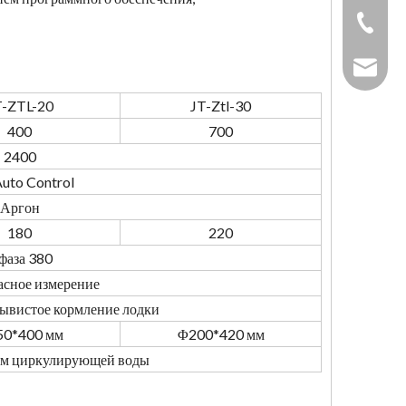
+86-731
sales_h
T-ZTL-20
JT-Ztl-30
400
700
2400
uto Control
Аргон
180
220
 фаза 380
сное измерение
ывистое кормление лодки
0*400 мм
Φ200*420 мм
ем циркулирующей воды