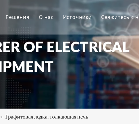
Решения
О нас
Источники
Свяжитесь с 
котемпературная печь для графитизации
Приложения
Профиль компании
Новости
ерывная печь
Проекты
Послепродажное обслуживание
Сертификаты
для спекания
Скачать
для осаждения
 карбонизации
дование для электрообогрева
огательное оборудование и аксессуары
»
Графитовая лодка, толкающая печь