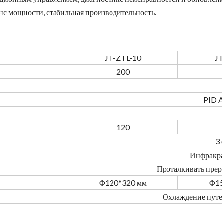
анс мощности, стабильная производительность.
JT-ZTL-10
J
200
）
PID A
120
3
Инфракра
Проталкивать прер
Φ120*320 мм
Φ15
Охлаждение пут