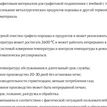
графитовым материалом для графитовой подшипники с ячейкой с т
, спекание металлургических продуктов порошка и другой термо
 материала.
рной очистки графита порошка и продуктов и может реализоват
пература может достигать 2600 ℃ и может работать непрерывно в
 системой измерения температуры и контроля температуры в режи
втоматически регулироваться.
 температуру обслуживания и длительный срок службы;
ное производство 20-30 дней без остановки печи;
оизводительности герметизации, меньше потребления газа;
рывное производство может быть непрерывной печью;
ок, толкание, разгрузка и обработка.
уменьшена в соответствии с фактической ситуацией пользователе
анционным управлением, диагностике неисправностей и обновле