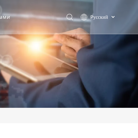
нами
Pусский
日本語
Deutsch
Español
العربية
English