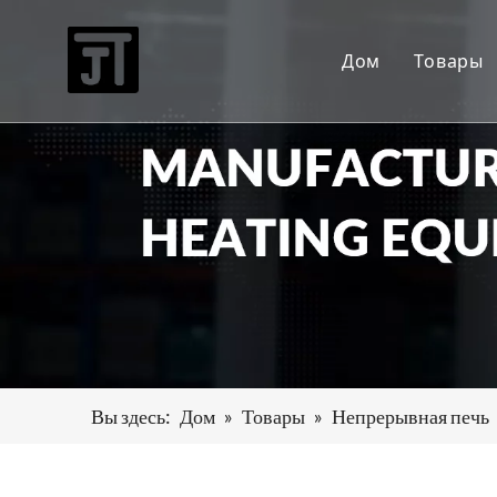
Дом
Товары
Высо
Непр
печь 
Печь 
Печь
Обору
Вспом
Вы здесь:
Дом
»
Товары
»
Непрерывная печь